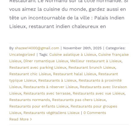
Restaurant Le Normand sur la côte normande. Si
vous aimez la cuisine du monde, gardez aussi en
tête un incontournable de la ville : Palais Indien
Lisieux, restaurant indien chaleureux en
By
shazee14000@gmail.com
|
November 26th, 2025
|
Categories:
Uncategorized
|
Tags:
Cuisine asiatique à Lisieux
,
Cuisine française
Lisieux
,
Dîner romantique Lisieux
,
Meilleur restaurant à Lisieux
,
Restaurant avec parking Lisieux
,
Restaurant brunch Lisieux
,
Restaurant chic Lisieux
,
Restaurant halal Lisieux
,
Restaurant
typique Lisieux
,
Restaurants à Lisieux
,
Restaurants à proximité
Lisieux
,
Restaurants à réserver Lisieux
,
Restaurants avec livraison
Lisieux
,
Restaurants avec terrasse
,
Restaurants avec vue Lisieux
,
Restaurants normands
,
Restaurants pas chers Lisieux
,
Restaurants pour enfants Lisieux
,
Restaurants pour groupes
Lisieux
,
Restaurants végétaliens Lisieux
|
0 Comments
Read More