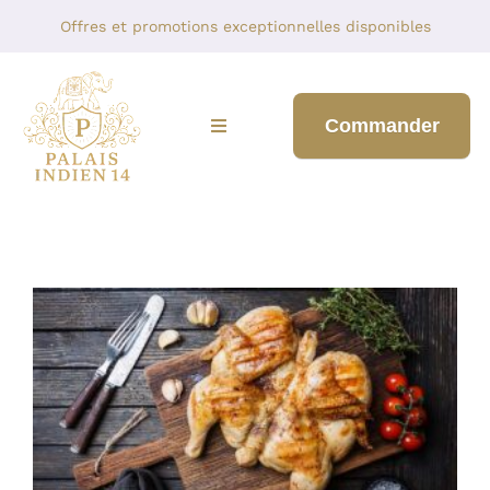
Skip
Offres et promotions exceptionnelles disponibles
to
content
Commander
Toggle
Navigation
BIENVENUE
NOTRE MENU
À PROPOS DE NOUS
BLOGUER
Restaurants Lisieux : le guide pour
bien manger à Lisieux toute l’année
CONTACTEZ-NOUS
Uncategorized