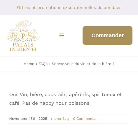
Skip
Offres et promotions exceptionnelles disponibles
to
content
Commander
Toggle
Navigation
BIENVENUE
Home
»
FAQs
»
Servez-vous du vin et de la bière ?
NOTRE MENU
À PROPOS DE NOUS
Oui. Vin, bière, cocktails, apéritifs, spiritueux et
café. Pas de happy hour boissons.
BLOGUER
November 15th, 2025
|
menu-faq
|
0 Comments
CONTACTEZ-NOUS