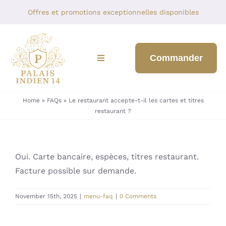
Skip
Offres et promotions exceptionnelles disponibles
to
content
Commander
Toggle
Navigation
BIENVENUE
Home
»
FAQs
»
Le restaurant accepte-t-il les cartes et titres
restaurant ?
NOTRE MENU
À PROPOS DE NOUS
Oui. Carte bancaire, espèces, titres restaurant.
Facture possible sur demande.
BLOGUER
November 15th, 2025
|
menu-faq
|
0 Comments
CONTACTEZ-NOUS