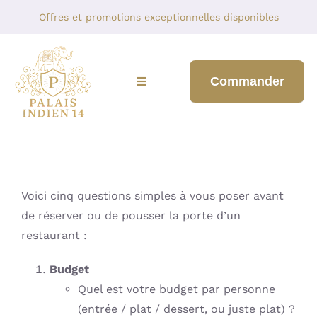
Skip
Offres et promotions exceptionnelles disponibles
to
content
Commander
Toggle
Navigation
BIENVENUE
NOTRE MENU
Voici cinq questions simples à vous poser avant
À PROPOS DE NOUS
de réserver ou de pousser la porte d’un
restaurant :
BLOGUER
Budget
Quel est votre budget par personne
CONTACTEZ-NOUS
(entrée / plat / dessert, ou juste plat) ?